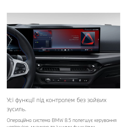
загальмує до повної зупинки та
автоматично продовжить рух.
Усі функції під контролем без зайвих
зусиль.
Операційна система BMW 8.5 полегшує керування
навігацією, музикою та іншими функціями