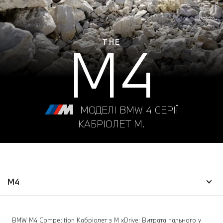
M4
THE
МОДЕЛІ BMW 4 СЕРІЇ
КАБРІОЛЕТ M.
M4
BMW M4 Competition Кабріолет з M xDrive: Витрата пального у