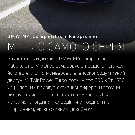
BMW M4 Competition Кабріолет
М — ДО САМОГО СЕРЦЯ.
Захоплюючий дизайн. BMW M4 Competition
Кабріолет з M xDrive зачаровує з першого погляду:
його естетика та маневровість, високопродуктивний
двигун M TwinPower Turbo потужністю 390 кВт (530
к.с.) і повний привід з активним диференціалом M
виділяють його на тлі інших автомобілів. Для
максимальної динаміки водіння у поєднанні зі
спортивним, ексклюзивним дизайном.