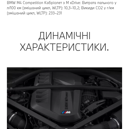
BMW M4 Competition Кабріолет з M xDrive: Витрата пального у
л/100 км (змішаний цикл, WLTP): 10,3–10,2; Викиди CO2 у г/км
(змішаний цикл, WLTP): 233–231
ДИНАМІЧНІ
ХАРАКТЕРИСТИКИ.