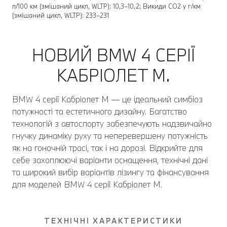
л/100 км (змішаний цикл, WLTP): 10,3–10,2; Викиди CO2 у г/км
(змішаний цикл, WLTP): 233–231
НОВИЙ BMW 4 СЕРІЇ
КАБРІОЛЕТ M.
BMW 4 серії Кабріолет M — це ідеальний симбіоз
потужності та естетичного дизайну. Багатство
технологій з автоспорту забезпечують надзвичайно
гнучку динаміку руху та неперевершену потужність
як на гоночній трасі, так і на дорозі. Відкрийте для
себе захоплюючі варіанти оснащення, технічні дані
та широкий вибір варіантів лізингу та фінансування
для моделей BMW 4 серії Кабріолет M.
ТЕХНІЧНІ ХАРАКТЕРИСТИКИ