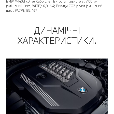
BMW M440d xDrive Кабріолет: Витрата пального у л/100 км
(змішаний цикл, WLTP): 6,9–6,4; Викиди CO2 у г/км (змішаний
цикл, WLTP): 182–167
ДИНАМІЧНІ
ХАРАКТЕРИСТИКИ.