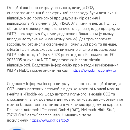
Офіційні дані про витрату пального, викиди CO2,
енергоспоживання й електричний запас ходу були визначені
відповідно до приписаної процедури вимірювання і
відповідають Регламенту (ЄС) 715/2007 у чинній версії. Під час
обчислення запасу ходу, визначеного відповідно до процедури
WLTP, враховується будь-яке додаткове обладнання (у цьому
випадку доступне на німецькому ринку). Для транспортних
засобів, які отримали схвалення з 1 січня 2021 року та пізніше,
офіційні дані розраховуються виключно згідно з процедурою
WLTP. Крім того, з 1 січня 2023 року згідно з Регламентом ЄС
2022/195 значення NEDC видаляються із сертифікатів
відповідності. Додаткову інформацію про методи вимірювання
WLTP і NEDC можна знайти на сайті
https://www.bmw.com/wltp
Додаткову інформацію про витрату пального та офіційні викиди
CO2 нових легкових автомобілів для конкретної моделі можна
знайти в «Посібнику щодо витрати пального, викидів CO2 та
споживання електроенергії для нових легкових автомобілів», яке
можна безкоштовно отримати в усіх точках продажу за адресою
Deutsche Automobil Treuhand GmbH (DAT), Hellmuth-Hirth-Str. 1,
73760 Ostfildern-Scharnhausen, Німеччина, та за
посиланням
https://www.dat.de/co2/