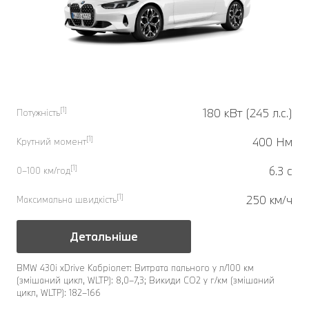
[1]
180 кВт (245 л.с.)
Потужність
[1]
400 Нм
Крутний момент
[1]
6.3 с
0–100 км/год
[1]
250 км/ч
Максимальна швидкість
Детальніше
BMW 430i xDrive Кабріолет: Витрата пального у л/100 км
(змішаний цикл, WLTP): 8,0–7,3; Викиди CO2 у г/км (змішаний
цикл, WLTP): 182–166