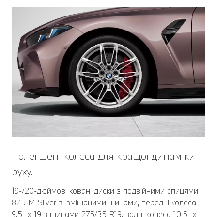
Полегшені колеса для кращої динаміки
руху.
19-/20-дюймові ковані диски з подвійними спицями
825 M Silver зі змішаними шинами, передні колеса
9.5J x 19 з шинами 275/35 R19, задні колеса 10.5J x