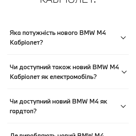
Яка потужність нового BMW M4
Кабріолет?
Чи доступний також новий BMW M4
Кабріолет як електромобіль?
Чи доступний новий BMW M4 як
гардтоп?
Де виробляють новий BMW M4