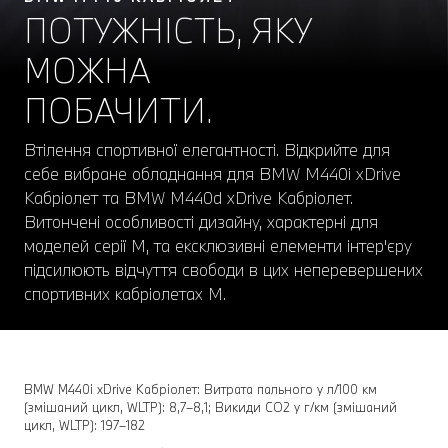
ПОТУЖНІСТЬ, ЯКУ
МОЖНА
ПОБАЧИТИ.
Втілення спортивної елегантності. Відкрийте для
себе вибране обладнання для BMW M440i xDrive
Кабріолет та BMW M440d xDrive Кабріолет.
Витончені особливості дизайну, характерні для
моделей серії M, та ексклюзивні елементи інтер'єру
підсилюють відчуття свободи в цих неперевершених
спортивних кабріолетах М.
BMW M440i xDrive Кабріолет: Витрата пального у л/100 км
(змішаний цикл, WLTP): 8,7–8,1; Викиди CO2 у г/км (змішаний
цикл, WLTP): 197–182