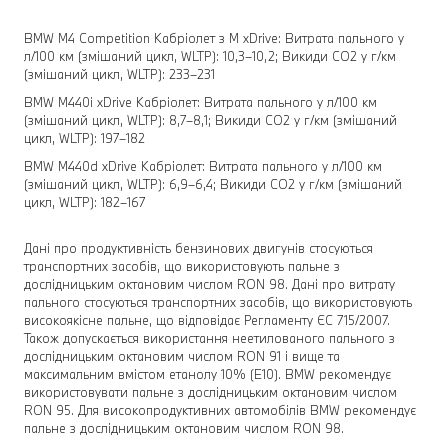
BMW M4 Competition Кабріолет з M xDrive: Витрата пального у
л/100 км (змішаний цикл, WLTP): 10,3–10,2; Викиди CO2 у г/км
(змішаний цикл, WLTP): 233–231
BMW M440i xDrive Кабріолет: Витрата пального у л/100 км
(змішаний цикл, WLTP): 8,7–8,1; Викиди CO2 у г/км (змішаний
цикл, WLTP): 197–182
BMW M440d xDrive Кабріолет: Витрата пального у л/100 км
(змішаний цикл, WLTP): 6,9–6,4; Викиди CO2 у г/км (змішаний
цикл, WLTP): 182–167
Дані про продуктивність бензинових двигунів стосуються
транспортних засобів, що використовують пальне з
дослідницьким октановим числом RON 98. Дані про витрату
пального стосуються транспортних засобів, що використовують
високоякісне пальне, що відповідає Регламенту ЄС 715/2007.
Також допускається використання неетилованого пального з
дослідницьким октановим числом RON 91 і вище та
максимальним вмістом етанолу 10% (E10). BMW рекомендує
використовувати пальне з дослідницьким октановим числом
RON 95. Для високопродуктивних автомобілів BMW рекомендує
пальне з дослідницьким октановим числом RON 98.