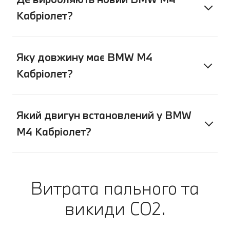
Кабріолет?
Яку довжину має BMW M4
Кабріолет?
Який двигун встановлений у BMW
M4 Кабріолет?
Витрата пального та
викиди CO2.