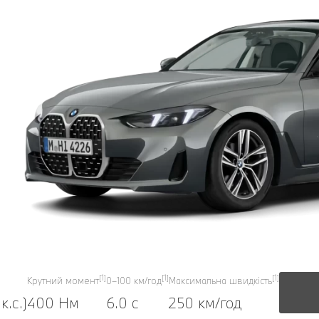
[1]
[1]
[1]
Крутний момент
0–100 км/год
Максимальна швидкість
к.с.)
400 Нм
6.0 с
250 км/год