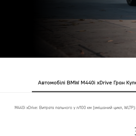
Автомобілі BMW M440i xDrive Гран Куп
M440i xDrive: Витрата пального у л/100 км (змішаний цикл, WLTP)