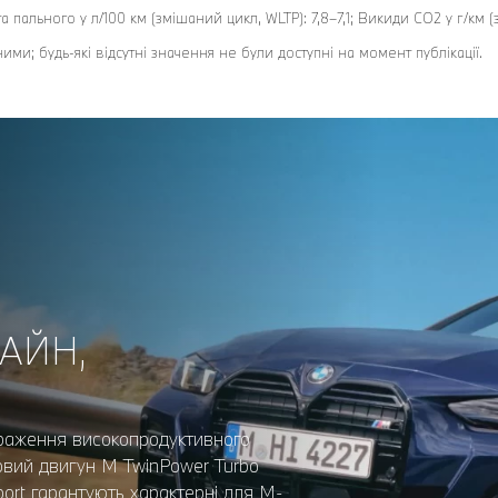
та пального у л/100 км (змішаний цикл, WLTP): 7,8–7,1; Викиди CO2 у г/км (
ми; будь-які відсутні значення не були доступні на момент публікації.
АЙН,
раження високопродуктивного
новий двигун M TwinPower Turbo
Sport гарантують характерні для M-