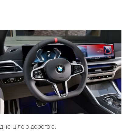
дне ціле з дорогою.