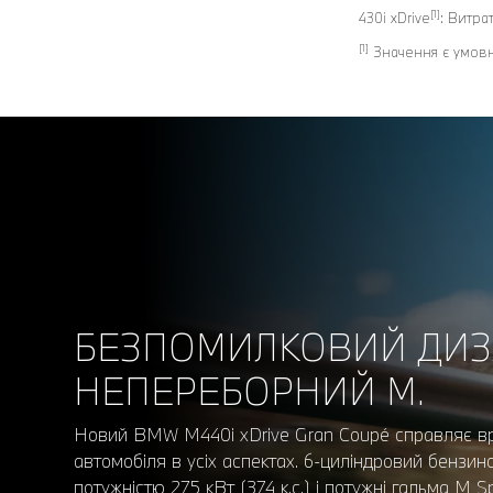
[1]
430i xDrive
: Витра
[1]
Значення є умовни
БЕЗПОМИЛКОВИЙ ДИЗ
НЕПЕРЕБОРНИЙ М.
Новий BMW M440i xDrive Gran Coupé справляє в
автомобіля в усіх аспектах. 6-циліндровий бензи
потужністю 275 кВт (374 к.с.) і потужні гальма M 