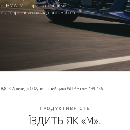
атора BMW M з горизонтальними
ють спортивний вигляд автомобіля.
: 8,8–8,2; викиди CO2, змішаний цикл WLTP у г/км: 199–186
ПРОДУКТИВНІСТЬ
ЇЗДИТЬ ЯК «М».