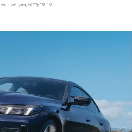
змішаний цикл, WLTP): 178–161