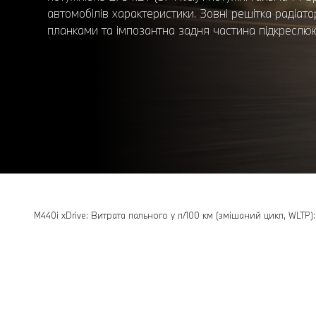
автомобілів характеристики. Зовні решітка раді
планками та імпозантна задня частина підкреслю
M440i xDrive: Витрата пального у л/100 км (змішаний цикл, WLTP)