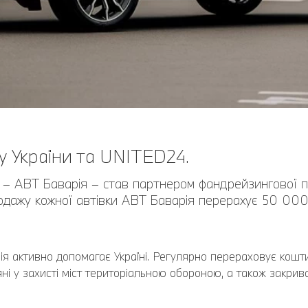
у України та UNITED24.
ні – АВТ Баварія – став партнером фандрейзингової
родажу кожної автівки АВТ Баварія перерахує 50 00
я активно допомагає Україні. Регулярно перераховує кошти 
і у захисті міст територіальною обороною, а також закрив