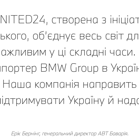
ITED24, створена з ініціа
ого, об’єднує весь світ дл
ажливим у ці складні часи
мпортер BMW Group в Україн
. Наша компанія направить 
ідтримувати Україну й над
Ерік Бернінг, генеральний директор АВТ Баварія.