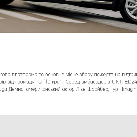
гова платформа та основне місце збору пожертв на підтримк
ів від громадян зі 110 країн. Серед амбасадорів UNITED2
iaga Демна, американський актор Лієв Шрайбер, гурт Imagin