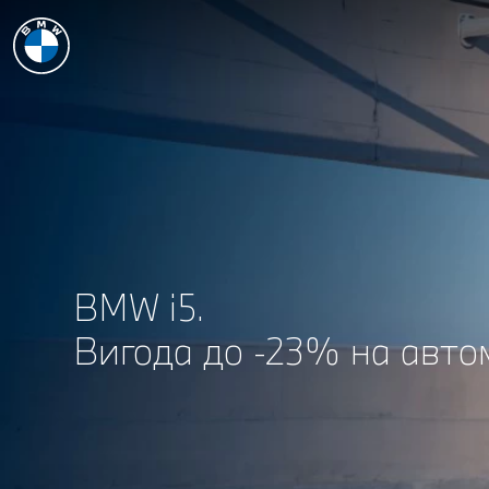
BMW i5.
Вигода до -23% на автом