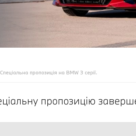
Спеціальна пропозиція на BMW 3 серії.
еціальну пропозицію заверш