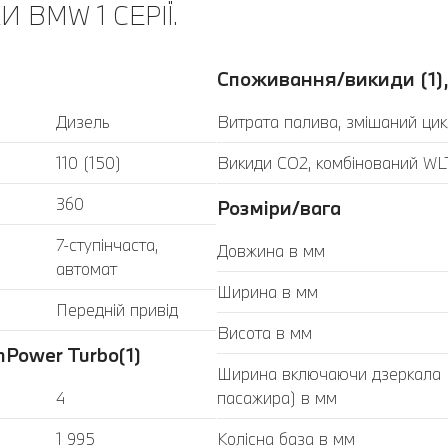
 BMW 1 СЕРІЇ.
Споживання/викиди (1),
Дизель
Витрата палива, змішаний цик
110 (150)
Викиди CO2, комбінований WLT
360
Розміри/вага
7-ступінчаста,
Довжина в мм
автомат
Ширина в мм
Передній привід
Висота в мм
Power Turbo(1)
Ширина включаючи дзеркала (з
4
пасажира) в мм
1 995
Колісна база в мм