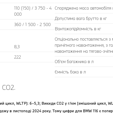
110 (150) / 3 750 - 4
Споряджена маса автомобіля в
000
Допустима вага брутто в кг
360 / 1 500 - 2 500
Вантажопідйомність в кг
Опціонально поставляється з
причіпного навантаження, з г
8,3
навантаження на тягово-зчіпний
222
Об'єм багажника в л
Ємність бака в л
 CO2.
ий цикл, WLTP): 6–5,3; Викиди CO2 у г/км (змішаний цикл, WL
дажу в листопаді 2024 року. Тому цифри для BMW 116 є попер