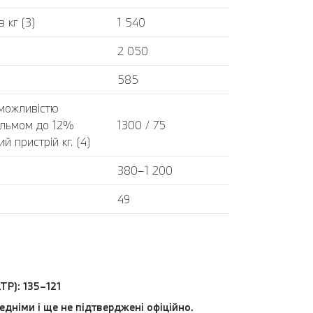
 кг (3)
1 540
2 050
585
 можливістю
альмом до 12%
1300 / 75
 пристрій кг. (4)
380–1 200
49
TP): 135–121
едніми і ще не підтверджені офіційно.