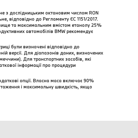
льне з дослідницьким октановим числом RON
не, відповідно до Регламенту ЄС 1151/2017.
 вище та максимальним вмістом етанолу 25%
родуктивних автомобілів BMW рекомендує
триці були визначені відповідно до
ій версії. Для діапазонів даних, визначених
еччини). Для транспортних засобів, які
даткової інформації про процедури
одаткові опції. Власна маса включає 90%
нтаження і максимальну швидкість, якщо