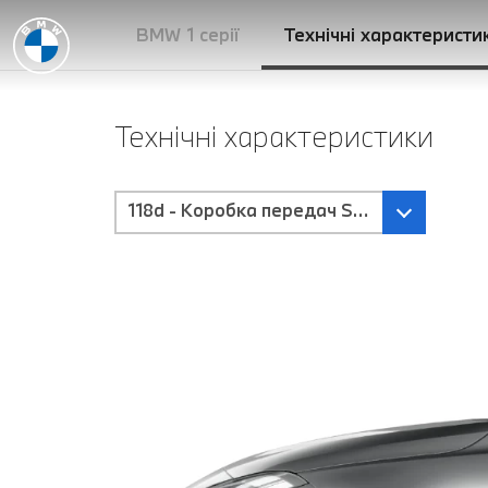
BMW 1 серії
Технічні характеристи
Технічні характеристики
118d - Коробка передач Steptronic з п