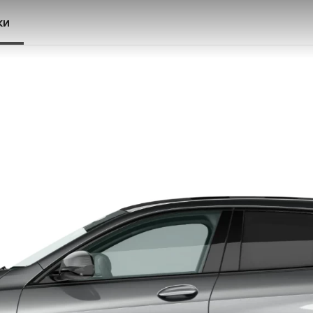
ки
елюстками перемикання передач