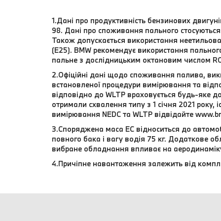
1.Дані про продуктивність бензинових двигун
98. Дані про споживання пального стосуються 
Також допускається використання неетильова
(E25). BMW рекомендує використання пальног
пальне з дослідницьким октановим числом RO
2.Офіційні дані щодо споживання палива, вики
встановленої процедури вимірювання та відпо
відповідно до WLTP враховується будь-яке до
отримали схвалення типу з 1 січня 2021 року,
вимірювання NEDC та WLTP відвідайте www.b
3.Споряджена маса EC відноситься до автомоб
повного бака і вагу водія 75 кг. Додаткове 
вибране обладнання впливає на аеродинамік
4.Причіпне навантаження залежить від компл