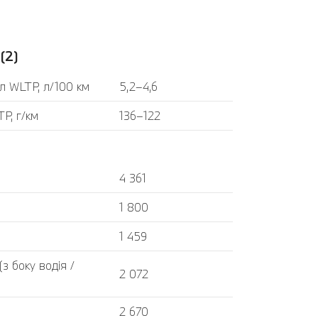
(2)
л WLTP, л/100 км
5,2–4,6
P, г/км
136–122
4 361
1 800
1 459
 боку водія /
2 072
2 670