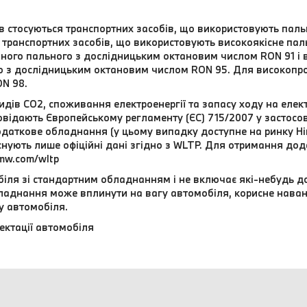
ів стосуються транспортних засобів, що використовують па
транспортних засобів, що використовують високоякісне паль
ного пального з дослідницьким октановим числом RON 91 і
о з дослідницьким октановим числом RON 95. Для високоп
N 98.
дів CO2, споживання електроенергії та запасу ходу на елек
відають Європейському регламенту (ЄС) 715/2007 у застосовн
даткове обладнання (у цьому випадку доступне на ринку Нім
 існують лише офіційні дані згідно з WLTP. Для отримання до
mw.com/wltp
іля зі стандартним обладнанням і не включає які-небудь д
обладнання може вплинути на вагу автомобіля, корисне нава
у автомобіля.
ектації автомобіля