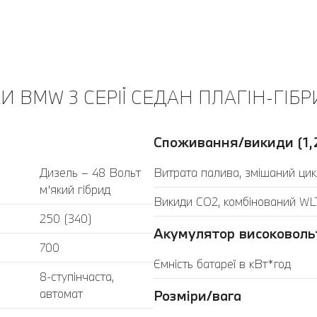
 BMW 3 СЕРІЇ СЕДАН ПЛАГІН-ГІБР
Споживання/викиди (1,
Дизель – 48 Вольт
Витрата палива, змішаний цик
м’який гібрид
Викиди CO2, комбінований WLT
250 (340)
Акумулятор високоволь
700
Ємність батареї в кВт*год
8-ступінчаста,
автомат
Розміри/вага