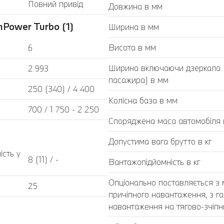
Повний привід
Довжина в мм
Power Turbo (1)
Ширина в мм
Висота в мм
6
Ширина включаючи дзеркала (з
2 993
пасажира) в мм
250 (340) / 4 400
Колісна база в мм
700 / 1 750 - 2 250
Споряджена маса автомобіля в
Допустима вага брутто в кг
ість у
8 (11) / -
Вантажопідйомність в кг
Опціонально поставляється з
25
причіпного навантаження, з г
навантаження на тягово-зчіпний