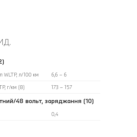
ИД.
2)
л WLTP, л/100 км
6,6 – 6
P, г/км (8)
173 – 157
тний/48 вольт, заряджання (10)
0,4