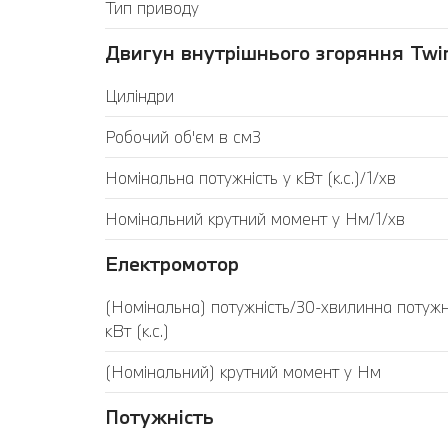
Тип приводу
Двигун внутрішнього згоряння Twin
Циліндри
Робочий об'єм в см3
Номінальна потужність у кВт (к.с.)/1/хв
Номінальний крутний момент у Нм/1/хв
Електромотор
(Номінальна) потужність/30-хвилинна потужн
кВт (к.с.)
(Номінальний) крутний момент у Нм
Потужність