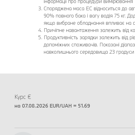
інформації про процедури вимірювання
Споряджена маса EC відноситься до авт
90% повного бака і вагу водія 75 кг. 
якщо вибране обладнання впливає на а
Причіпне навантаження залежить від ко
Продуктивність зарядки залежить від р
допоміжних споживачів. Показані діап
навколишнього середовища 23 градуси з
Курс €
на 07.08.2026 EUR/UAH = 51.69