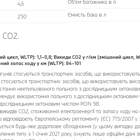
Об'єм багажника в л
4,6
Ємність бака в л
250
 CO2.
ий цикл, WLTP): 1,1–0,8; Викиди CO2 у г/км (змішаний цикл, W
ний запас ходу у км (WLTP): 84–101
игунів стосуються транспортних засобів, що використовуют
стосуються транспортних засобів, що використовують висок
ристання неетильованого пального з дослідницьким октано
ендує використання пального з дослідницьким октановим
 дослідницьким октановим числом RON 98.
викидів CO2, споживання електроенергії та запасу ходу на 
відповідають Європейському регламенту (ЄС) 715/2007 у за
ється будь-яке додаткове обладнання (у цьому випадку до
лення типу з 1 січня 2021 року, існують лише офіційні дані