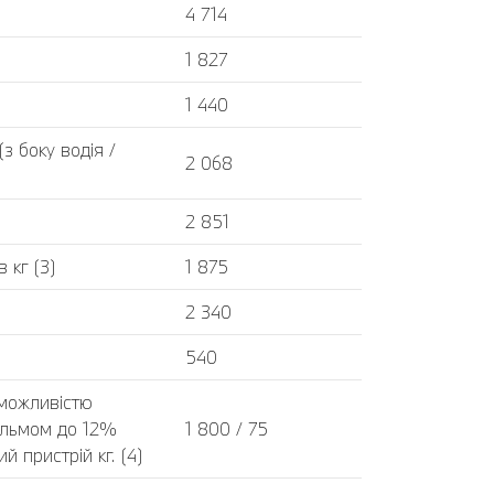
4 714
1 827
1 440
 боку водія /
2 068
2 851
 кг (3)
1 875
2 340
540
 можливістю
альмом до 12%
1 800 / 75
 пристрій кг. (4)