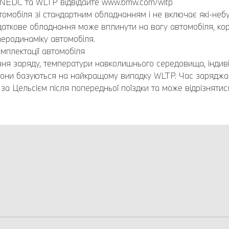
 NEDC та WLTP відвідайте www.bmw.com/wltp
омобіля зі стандартним обладнанням і не включає які-небу
Додаткове обладнання може вплинути на вагу автомобіля, ко
еродинаміку автомобіля.
мплектації автомобіля
івня заряду, температури навколишнього середовища, індив
азони базуються на найкращому випадку WLTP. Час заряджа
а Цельсієм після попередньої поїздки та може відрізнятис