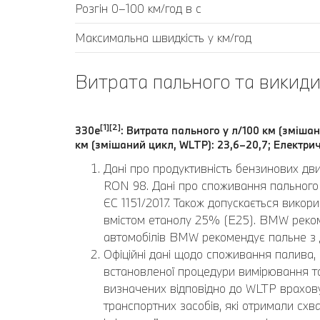
Розгін 0–100 км/год в с
Максимальна швидкість у км/год
Витрата пального та викиди
[1][2]
330e
: Витрата пального у л/100 км (змішан
км (змішаний цикл, WLTP): 23,6–20,7; Електрич
Дані про продуктивність бензинових дв
RON 98. Дані про споживання пального 
ЄС 1151/2017. Також допускається вико
вмістом етанолу 25% (E25). BMW реком
автомобілів BMW рекомендує пальне з
Офіційні дані щодо споживання палива, 
встановленої процедури вимірювання та 
визначених відповідно до WLTP врахову
транспортних засобів, які отримали схва