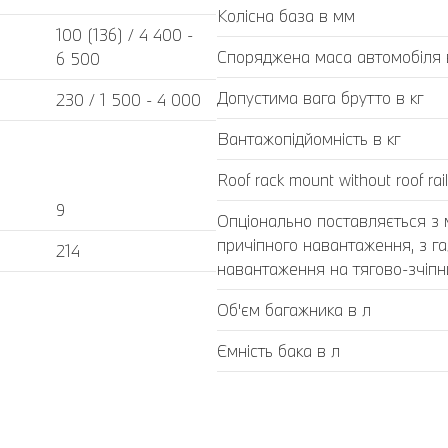
Колісна база в мм
100 (136) / 4 400 -
Споряджена маса автомобіля в
6 500
Допустима вага брутто в кг
230 / 1 500 - 4 000
Вантажопідйомність в кг
Roof rack mount without roof rail
9
Опціонально поставляється з
причіпного навантаження, з г
214
навантаження на тягово-зчіпний
Об'єм багажника в л
Ємність бака в л