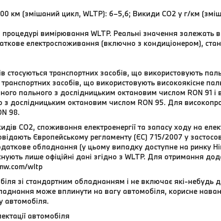
100 км (змішаний цикл, WLTP): 6–5,6; Викиди СО2 у г/км (змі
процедурі вимірювання WLTP. Реальні значення залежать від
даткове електроспоживання (включно з кондиціонером), стан
ів стосуються транспортних засобів, що використовують па
транспортних засобів, що використовують високоякісне паль
ного пального з дослідницьким октановим числом RON 91 і
о з дослідницьким октановим числом RON 95. Для високоп
N 98.
идів CO2, споживання електроенергії та запасу ходу на елек
відають Європейському регламенту (ЄС) 715/2007 у застосовн
даткове обладнання (у цьому випадку доступне на ринку Нім
 існують лише офіційні дані згідно з WLTP. Для отримання до
mw.com/wltp
іля зі стандартним обладнанням і не включає які-небудь д
обладнання може вплинути на вагу автомобіля, корисне нава
у автомобіля.
ектації автомобіля