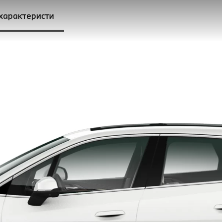
 характеристи
ач Steptronic з пелюстками перемикання передач