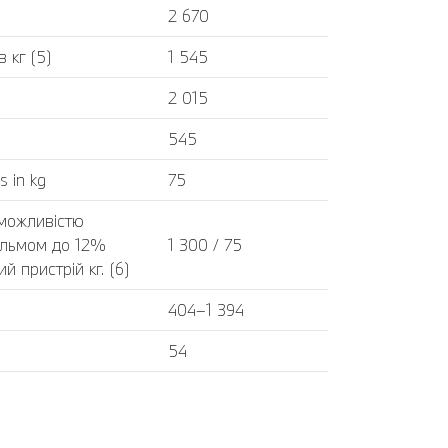
2 670
 кг (5)
1 545
2 015
545
s in kg
75
 можливістю
альмом до 12%
1 300 / 75
 пристрій кг. (6)
404–1 394
54