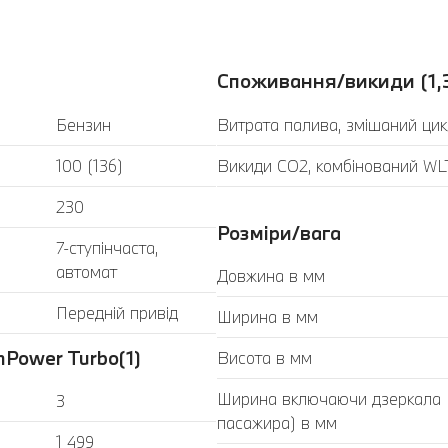
Споживання/викиди (1,
Бензин
Витрата палива, змішаний цик
100 (136)
Викиди CO2, комбінований WLT
230
Розміри/вага
7-ступінчаста,
автомат
Довжина в мм
Передній привід
Ширина в мм
Power Turbo(1)
Висота в мм
Ширина включаючи дзеркала (з
3
пасажира) в мм
1 499