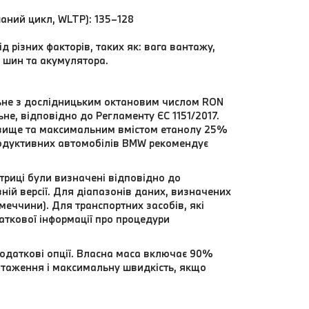
шаний цикл, WLTP): 135–128
 різних факторів, таких як: вага вантажу,
 шин та акумулятора.
льне з дослідницьким октановим числом RON
не, відповідно до Регламенту ЄС 1151/2017.
 вище та максимальним вмістом етанолу 25%
родуктивних автомобілів BMW рекомендує
триці були визначені відповідно до
ій версії. Для діапазонів даних, визначених
еччини). Для транспортних засобів, які
даткової інформації про процедури
одаткові опції. Власна маса включає 90%
нтаження і максимальну швидкість, якщо