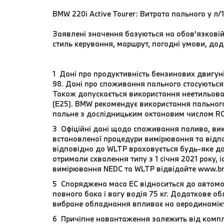
BMW 220i Active Tourer: Витрата пального у л/
Заявлені значення базуються на обов'язковій 
стиль керування, маршрут, погодні умови, до
1 Дані про продуктивність бензинових двигун
98. Дані про споживання пального стосуються 
Також допускається використання неетильова
(E25). BMW рекомендує використання пальног
пальне з дослідницьким октановим числом RO
3 Офіційні дані щодо споживання палива, вик
встановленої процедури вимірювання та відпо
відповідно до WLTP враховується будь-яке до
отримали схвалення типу з 1 січня 2021 року,
вимірювання NEDC та WLTP відвідайте www.b
5 Споряджена маса EC відноситься до автомоб
повного бака і вагу водія 75 кг. Додаткове 
вибране обладнання впливає на аеродинамік
6 Причіпне навантаження залежить від компл