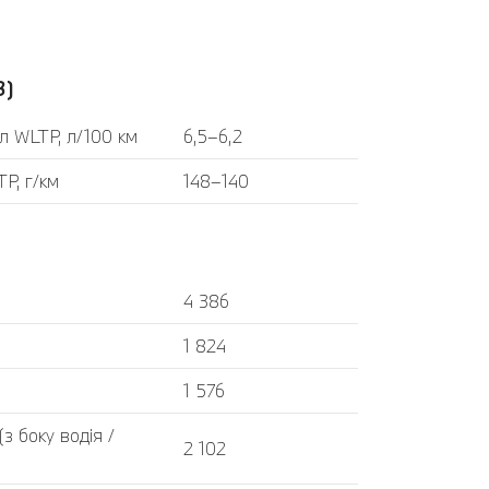
3)
л WLTP, л/100 км
6,5–6,2
P, г/км
148–140
4 386
1 824
1 576
 боку водія /
2 102