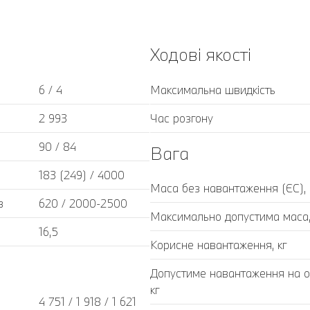
Ходові якості
6 / 4
Максимальна швидкість
2 993
Час розгону
90 / 84
Вага
183 (249) / 4000
Маса без навантаження (ЄС), 
в
620 / 2000-2500
Максимально допустима маса,
16,5
Корисне навантаження, кг
Допустиме навантаження на ос
кг
4 751 / 1 918 / 1 621