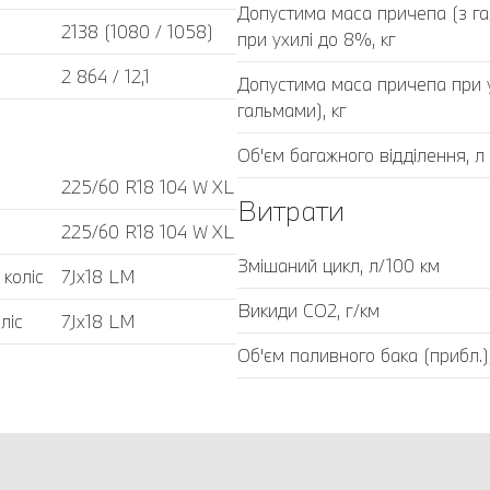
Допустима маса причепа (з г
2138 (1080 / 1058)
при ухилі до 8%, кг
2 864 / 12,1
Допустима маса причепа при у
гальмами), кг
Об'єм багажного відділення, л
225/60 R18 104 W XL
Витрати
225/60 R18 104 W XL
Змішаний цикл, л/100 км
 коліс
7Jx18 LM
Викиди CO2, г/км
ліс
7Jx18 LM
Об'єм паливного бака (прибл.)