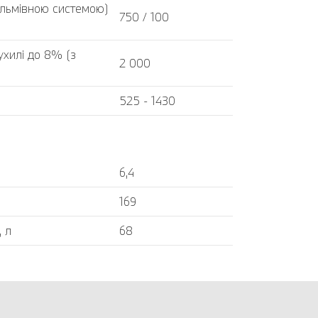
альмівною системою)
750 / 100
хилі до 8% (з
2 000
525 - 1430
6,4
169
, л
68