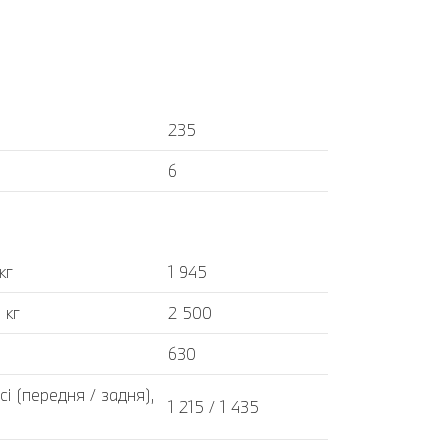
235
6
кг
1 945
 кг
2 500
630
і (передня / задня),
1 215 / 1 435